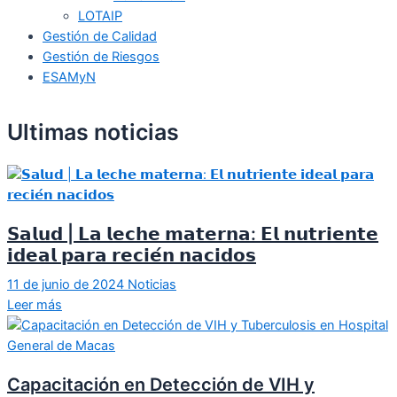
LOTAIP
Gestión de Calidad
Gestión de Riesgos
ESAMyN
Ultimas noticias
𝗦𝗮𝗹𝘂𝗱 | 𝗟𝗮 𝗹𝗲𝗰𝗵𝗲 𝗺𝗮𝘁𝗲𝗿𝗻𝗮: 𝗘𝗹 𝗻𝘂𝘁𝗿𝗶𝗲𝗻𝘁𝗲
𝗶𝗱𝗲𝗮𝗹 𝗽𝗮𝗿𝗮 𝗿𝗲𝗰𝗶𝗲́𝗻 𝗻𝗮𝗰𝗶𝗱𝗼𝘀
11 de junio de 2024
Noticias
Leer más
Capacitación en Detección de VIH y