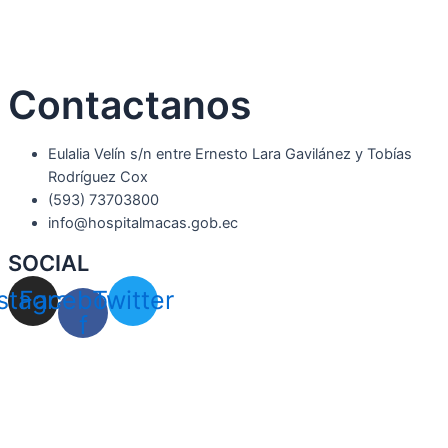
Contactanos
Eulalia Velín s/n entre Ernesto Lara Gavilánez y Tobías
Rodríguez Cox
(593) 73703800​
info@hospitalmacas.gob.ec
SOCIAL
nstagram
Facebook-
Twitter
f