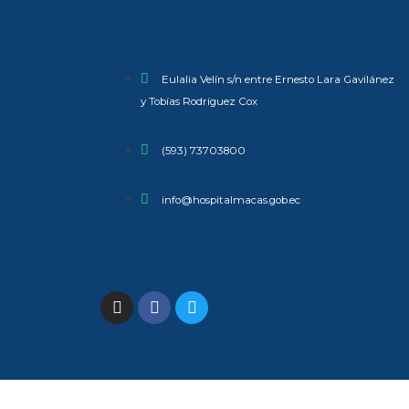
Eulalia Velín s/n entre Ernesto Lara Gavilánez
y Tobías Rodríguez Cox
(593) 73703800​
info@hospitalmacas.gob.ec