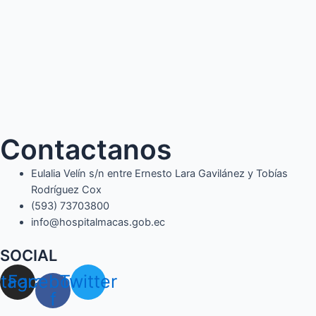
Contactanos
Eulalia Velín s/n entre Ernesto Lara Gavilánez y Tobías
Rodríguez Cox
(593) 73703800​
info@hospitalmacas.gob.ec
SOCIAL
stagram
Facebook-
Twitter
f