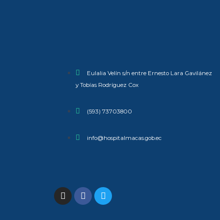
Eulalia Velín s/n entre Ernesto Lara Gavilánez
y Tobías Rodríguez Cox
(593) 73703800​
info@hospitalmacas.gob.ec