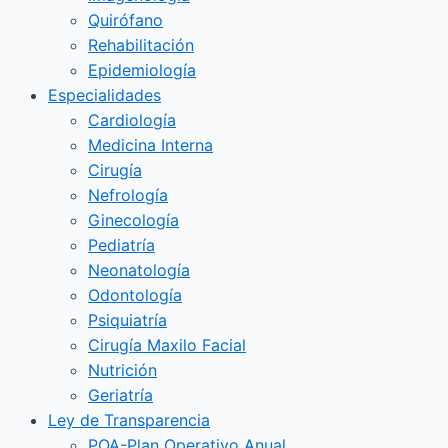
Quirófano
Rehabilitación
Epidemiología
Especialidades
Cardiología
Medicina Interna
Cirugía
Nefrología
Ginecología
Pediatría
Neonatología
Odontología
Psiquiatría
Cirugía Maxilo Facial
Nutrición
Geriatría
Ley de Transparencia
POA-Plan Operativo Anual