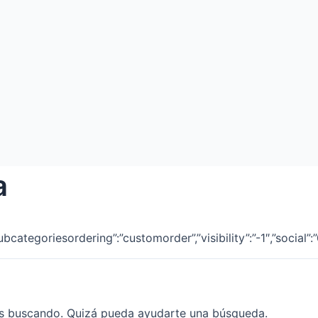
a
”subcategoriesordering”:”customorder”,”visibility”:”-1″,”social
ás buscando. Quizá pueda ayudarte una búsqueda.