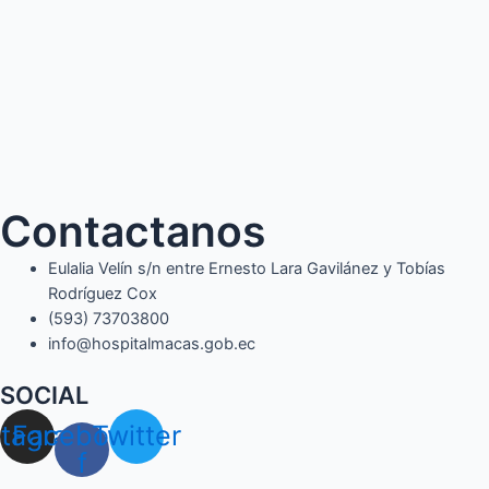
Contactanos
Eulalia Velín s/n entre Ernesto Lara Gavilánez y Tobías
Rodríguez Cox
(593) 73703800​
info@hospitalmacas.gob.ec
SOCIAL
stagram
Facebook-
Twitter
f