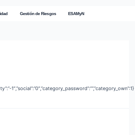
idad
Gestión de Riesgos
ESAMyN
ity”:”-1″,”social”:”0″,”category_password”:””,”category_own”:1}