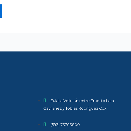
Eulalia Velín s/n entre Ernesto Lara
Gavilánez y Tobías Rodríguez Cox
(593) 73703800​