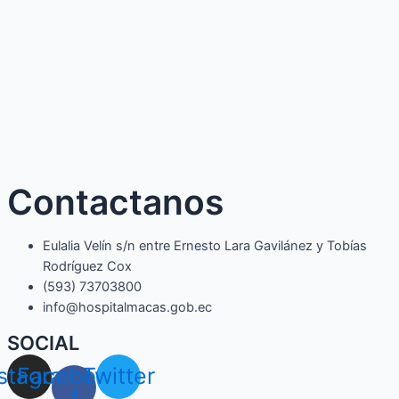
Contactanos
Eulalia Velín s/n entre Ernesto Lara Gavilánez y Tobías
Rodríguez Cox
(593) 73703800​
info@hospitalmacas.gob.ec
SOCIAL
nstagram
Facebook-
Twitter
f