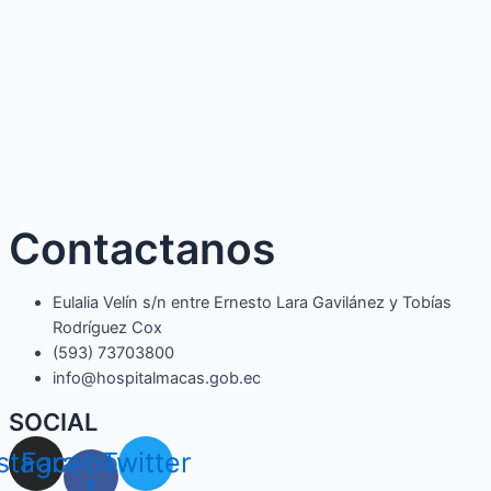
Contactanos
Eulalia Velín s/n entre Ernesto Lara Gavilánez y Tobías
Rodríguez Cox
(593) 73703800​
info@hospitalmacas.gob.ec
SOCIAL
nstagram
Facebook-
Twitter
f