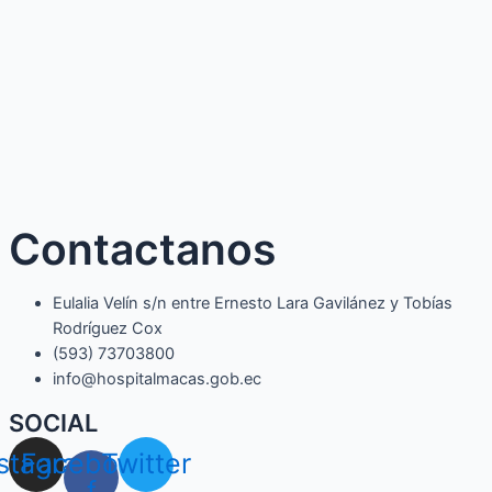
Contactanos
Eulalia Velín s/n entre Ernesto Lara Gavilánez y Tobías
Rodríguez Cox
(593) 73703800​
info@hospitalmacas.gob.ec
SOCIAL
nstagram
Facebook-
Twitter
f