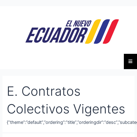
E. Contratos
Colectivos Vigentes
{“theme”:”default”,”ordering”:”title”,”orderingdir”:”desc”,”subca