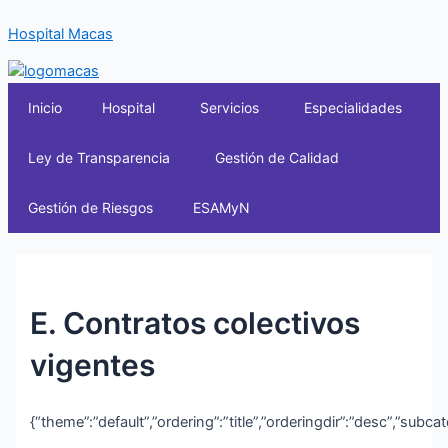
Ir
Hospital Macas
al
contenido
Inicio
Hospital
Servicios
Especialidades
Ley de Transparencia
Gestión de Calidad
Gestión de Riesgos
ESAMyN
E. Contratos colectivos
vigentes
{“theme”:”default”,”ordering”:”title”,”orderingdir”:”desc”,”subc