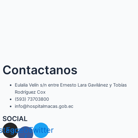
Contactanos
Eulalia Velín s/n entre Ernesto Lara Gavilánez y Tobías
Rodríguez Cox
(593) 73703800​
info@hospitalmacas.gob.ec
SOCIAL
nstagram
Facebook-
Twitter
f