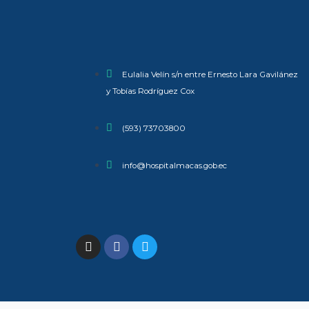
Eulalia Velín s/n entre Ernesto Lara Gavilánez
y Tobías Rodríguez Cox
(593) 73703800​
info@hospitalmacas.gob.ec