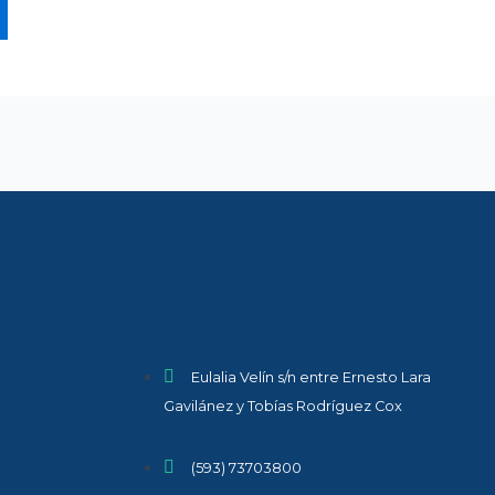
Eulalia Velín s/n entre Ernesto Lara
Gavilánez y Tobías Rodríguez Cox
(593) 73703800​