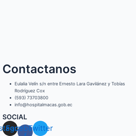
Contactanos
Eulalia Velín s/n entre Ernesto Lara Gavilánez y Tobías
Rodríguez Cox
(593) 73703800​
info@hospitalmacas.gob.ec
SOCIAL
nstagram
Facebook-
Twitter
f