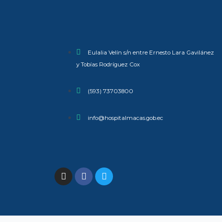
Eulalia Velín s/n entre Ernesto Lara Gavilánez
y Tobías Rodríguez Cox
(593) 73703800​
info@hospitalmacas.gob.ec