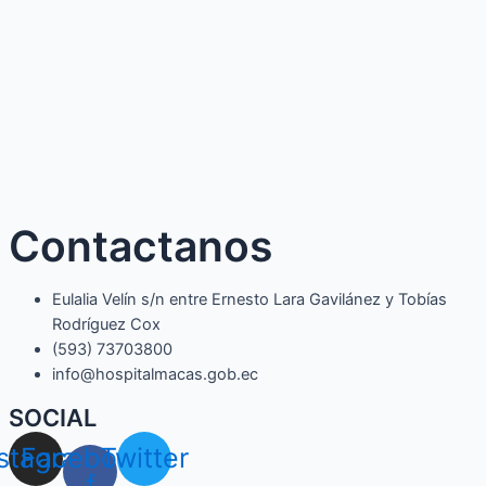
Contactanos
Eulalia Velín s/n entre Ernesto Lara Gavilánez y Tobías
Rodríguez Cox
(593) 73703800​
info@hospitalmacas.gob.ec
SOCIAL
nstagram
Facebook-
Twitter
f