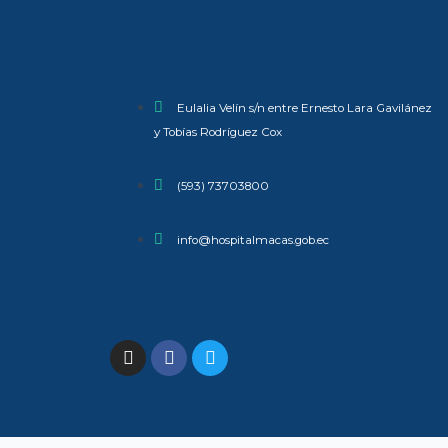
Eulalia Velín s/n entre Ernesto Lara Gavilánez
y Tobías Rodríguez Cox
(593) 73703800​
info@hospitalmacas.gob.ec