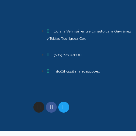
Eulalia Velín s/n entre Ernesto Lara Gavilánez
y Tobías Rodríguez Cox
(593) 73703800​
info@hospitalmacas.gob.ec