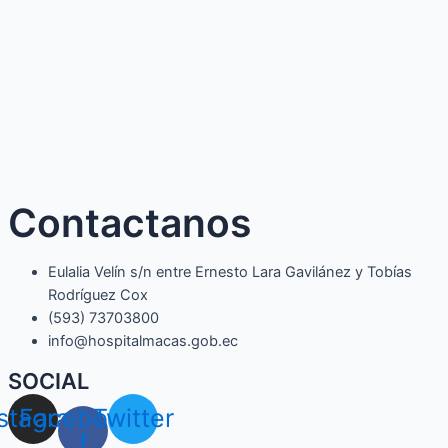
Contactanos
Eulalia Velín s/n entre Ernesto Lara Gavilánez y Tobías
Rodríguez Cox
(593) 73703800​
info@hospitalmacas.gob.ec
SOCIAL
nstagram
Facebook-
Twitter
f