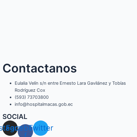
Contactanos
Eulalia Velín s/n entre Ernesto Lara Gavilánez y Tobías
Rodríguez Cox
(593) 73703800​
info@hospitalmacas.gob.ec
SOCIAL
nstagram
Facebook-
Twitter
f