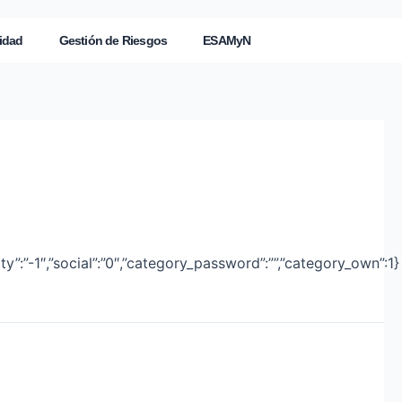
idad
Gestión de Riesgos
ESAMyN
ity”:”-1″,”social”:”0″,”category_password”:””,”category_own”:1}