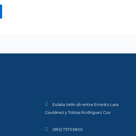
Eulalia Velín s/n entre Ernesto Lara
Gavilánez y Tobías Rodríguez Cox
(593) 73703800​