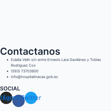
Contactanos
Eulalia Velín s/n entre Ernesto Lara Gavilánez y Tobías
Rodríguez Cox
(593) 73703800​
info@hospitalmacas.gob.ec
SOCIAL
stagram
Facebook-
Twitter
f