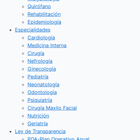
Quirófano
Rehabilitación
Epidemiología
Especialidades
Cardiología
Medicina Interna
Cirugía
Nefrología
Ginecología
Pediatría
Neonatología
Odontología
Psiquiatría
Cirugía Maxilo Facial
Nutrición
Geriatría
Ley de Transparencia
POA-Plan Operativo Anual