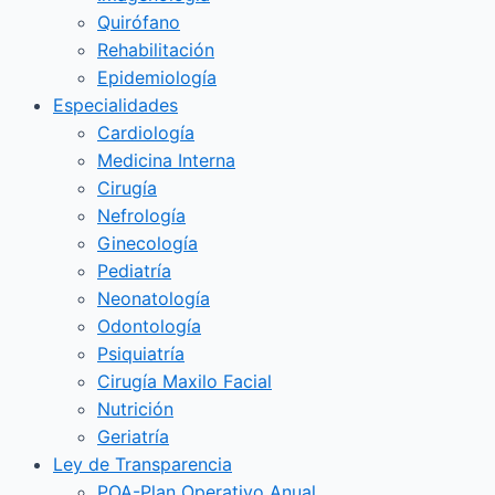
Quirófano
Rehabilitación
Epidemiología
Especialidades
Cardiología
Medicina Interna
Cirugía
Nefrología
Ginecología
Pediatría
Neonatología
Odontología
Psiquiatría
Cirugía Maxilo Facial
Nutrición
Geriatría
Ley de Transparencia
POA-Plan Operativo Anual