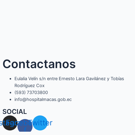
Contactanos
Eulalia Velín s/n entre Ernesto Lara Gavilánez y Tobías
Rodríguez Cox
(593) 73703800​
info@hospitalmacas.gob.ec
SOCIAL
nstagram
Facebook-
Twitter
f