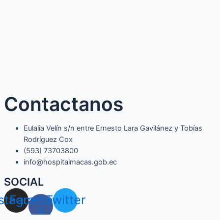
Contactanos
Eulalia Velín s/n entre Ernesto Lara Gavilánez y Tobías
Rodríguez Cox
(593) 73703800​
info@hospitalmacas.gob.ec
SOCIAL
nstagram
Facebook-
Twitter
f