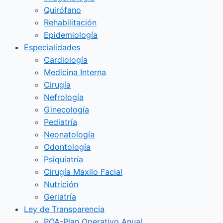
Quirófano
Rehabilitación
Epidemiología
Especialidades
Cardiología
Medicina Interna
Cirugía
Nefrología
Ginecología
Pediatría
Neonatología
Odontología
Psiquiatría
Cirugía Maxilo Facial
Nutrición
Geriatría
Ley de Transparencia
POA-Plan Operativo Anual