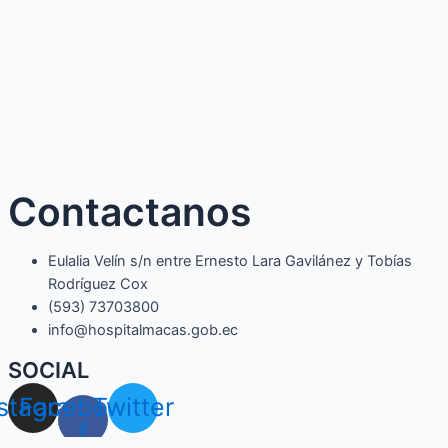
Contactanos
Eulalia Velín s/n entre Ernesto Lara Gavilánez y Tobías
Rodríguez Cox
(593) 73703800​
info@hospitalmacas.gob.ec
SOCIAL
nstagram
Facebook-
Twitter
f