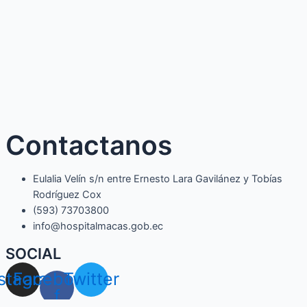
Contactanos
Eulalia Velín s/n entre Ernesto Lara Gavilánez y Tobías
Rodríguez Cox
(593) 73703800​
info@hospitalmacas.gob.ec
SOCIAL
nstagram
Facebook-
Twitter
f