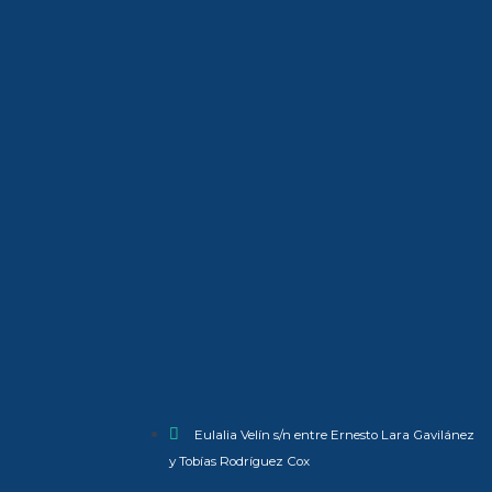
Eulalia Velín s/n entre Ernesto Lara Gavilánez
y Tobías Rodríguez Cox