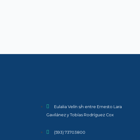
Eulalia Velín s/n entre Ernesto Lara
Gavilánez y Tobías Rodríguez Cox
(593) 73703800​