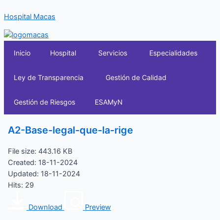
Ir
Hospital Macas
al
contenido
Inicio
Hospital
Servicios
Especialidades
Ley de Transparencia
Gestión de Calidad
Gestión de Riesgos
ESAMyN
A2-Base-legal-que-la-rige
File size: 443.16 KB
Created: 18-11-2024
Updated: 18-11-2024
Hits: 29
Download
Preview