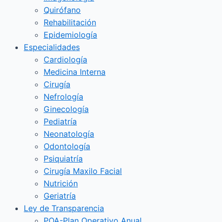
Quirófano
Rehabilitación
Epidemiología
Especialidades
Cardiología
Medicina Interna
Cirugía
Nefrología
Ginecología
Pediatría
Neonatología
Odontología
Psiquiatría
Cirugía Maxilo Facial
Nutrición
Geriatría
Ley de Transparencia
POA-Plan Operativo Anual