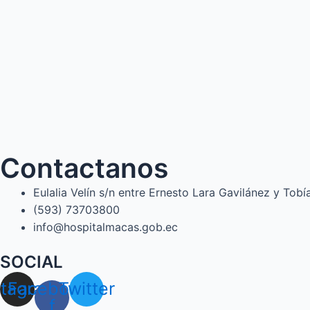
Contactanos
Eulalia Velín s/n entre Ernesto Lara Gavilánez y Tob
(593) 73703800​
info@hospitalmacas.gob.ec
SOCIAL
stagram
Facebook-
Twitter
f