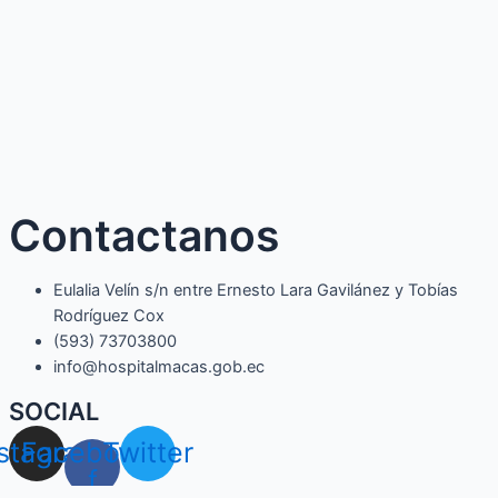
Contactanos
Eulalia Velín s/n entre Ernesto Lara Gavilánez y Tobías
Rodríguez Cox
(593) 73703800​
info@hospitalmacas.gob.ec
SOCIAL
nstagram
Facebook-
Twitter
f