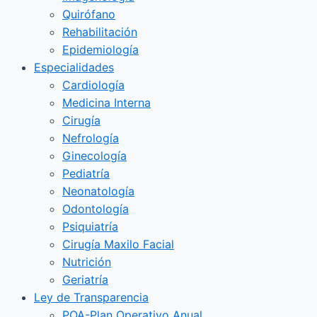
Quirófano
Rehabilitación
Epidemiología
Especialidades
Cardiología
Medicina Interna
Cirugía
Nefrología
Ginecología
Pediatría
Neonatología
Odontología
Psiquiatría
Cirugía Maxilo Facial
Nutrición
Geriatría
Ley de Transparencia
POA-Plan Operativo Anual