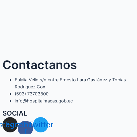
Contactanos
Eulalia Velín s/n entre Ernesto Lara Gavilánez y Tobías
Rodríguez Cox
(593) 73703800​
info@hospitalmacas.gob.ec
SOCIAL
nstagram
Facebook-
Twitter
f