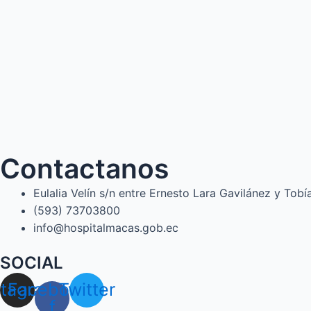
Contactanos
Eulalia Velín s/n entre Ernesto Lara Gavilánez y Tob
(593) 73703800​
info@hospitalmacas.gob.ec
SOCIAL
stagram
Facebook-
Twitter
f