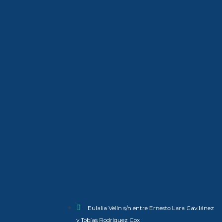
Eulalia Velín s/n entre Ernesto Lara Gavilánez
y Tobías Rodríguez Cox