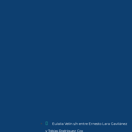
Eulalia Velín s/n entre Ernesto Lara Gavilánez
y Tobías Rodríguez Cox