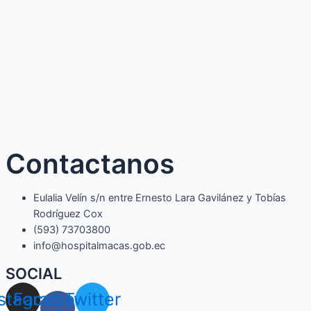
Contactanos
Eulalia Velín s/n entre Ernesto Lara Gavilánez y Tobías
Rodríguez Cox
(593) 73703800​
info@hospitalmacas.gob.ec
SOCIAL
nstagram
Facebook-
Twitter