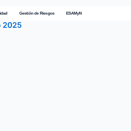
idad
Gestión de Riesgos
ESAMyN
o 2025