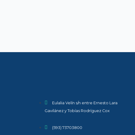
Eulalia Velín s/n entre Ernesto Lara
Gavilánez y Tobías Rodríguez Cox
(593) 73703800​