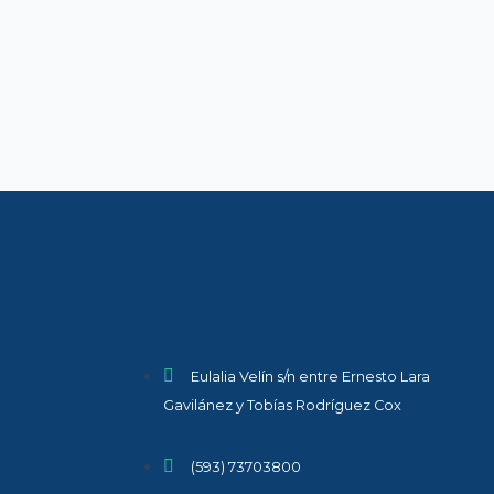
Eulalia Velín s/n entre Ernesto Lara
Gavilánez y Tobías Rodríguez Cox
(593) 73703800​