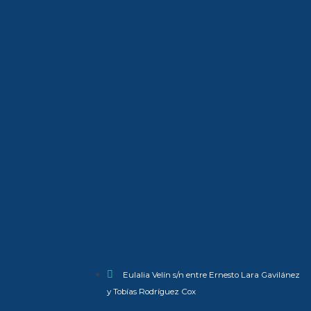
Eulalia Velín s/n entre Ernesto Lara Gavilánez
y Tobías Rodríguez Cox