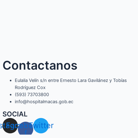
Contactanos
Eulalia Velín s/n entre Ernesto Lara Gavilánez y Tobías
Rodríguez Cox
(593) 73703800​
info@hospitalmacas.gob.ec
SOCIAL
nstagram
Facebook-
Twitter
f