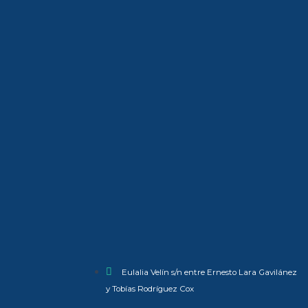
Eulalia Velín s/n entre Ernesto Lara Gavilánez
y Tobías Rodríguez Cox