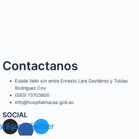
Contactanos
Eulalia Velín s/n entre Ernesto Lara Gavilánez y Tobías
Rodríguez Cox
(593) 73703800​
info@hospitalmacas.gob.ec
SOCIAL
nstagram
Facebook-
Twitter
f