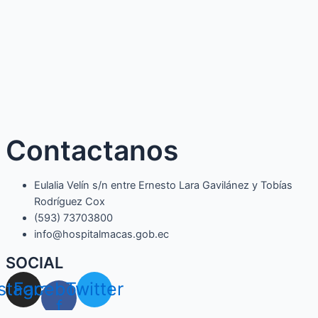
Contactanos
Eulalia Velín s/n entre Ernesto Lara Gavilánez y Tobías
Rodríguez Cox
(593) 73703800​
info@hospitalmacas.gob.ec
SOCIAL
nstagram
Facebook-
Twitter
f