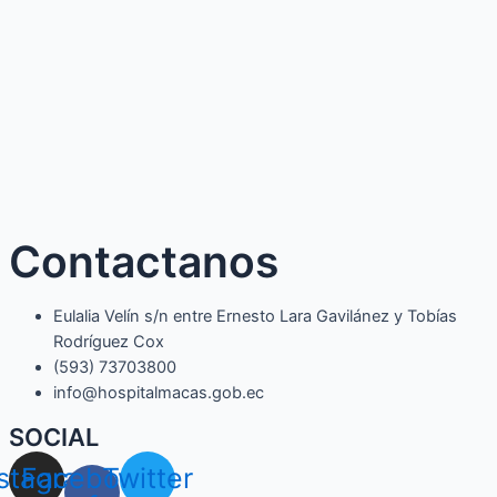
Contactanos
Eulalia Velín s/n entre Ernesto Lara Gavilánez y Tobías
Rodríguez Cox
(593) 73703800​
info@hospitalmacas.gob.ec
SOCIAL
nstagram
Facebook-
Twitter